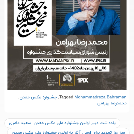
Mohammadreza Bahraman
Tagged
,
جشنواره عکس معدن
,
محمدرضا بهرامن
یادداشت دبیر اولین جشنواره ملی عکس معدن: سعید عامری
سه روز تمديد براي ارسال آثار به اولين جشنواره ملي عكس معدن